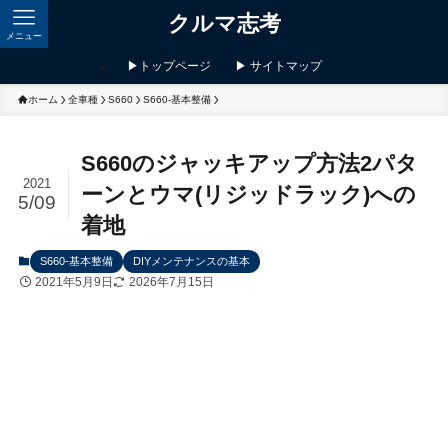
クルマ志考
メニュー
▶トップページ
▶ サイトマップ
ホーム
全車種
S660
S660-基本整備
S660のジャッキアップ方法2パタ
2021
ーンとウマ(リジッドラック)への
5/09
着地
S660-基本整備
DIYメンテナンスの基本
2021年5月9日
2026年7月15日