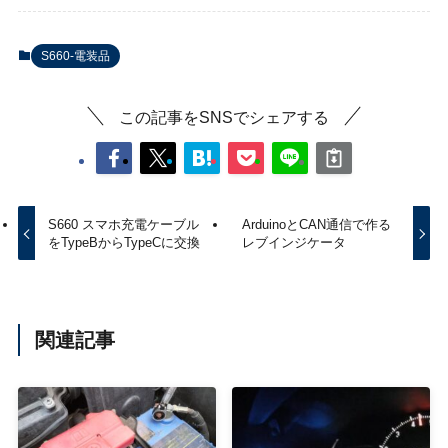
S660-電装品
この記事をSNSでシェアする
S660 スマホ充電ケーブル
ArduinoとCAN通信で作る
をTypeBからTypeCに交換
レブインジケータ
関連記事