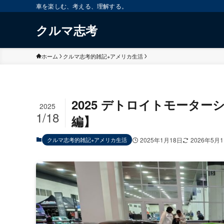
車を楽しむ、考える、理解する。
クルマ志考
ホーム
クルマ志考的雑記+アメリカ生活
2025 デトロイトモーターショ
2025
1/18
編】
クルマ志考的雑記+アメリカ生活
2025年1月18日
2026年5月