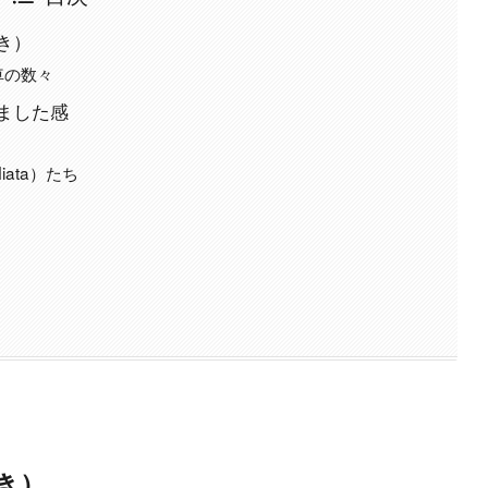
き）
車の数々
ました感
ata）たち
き）