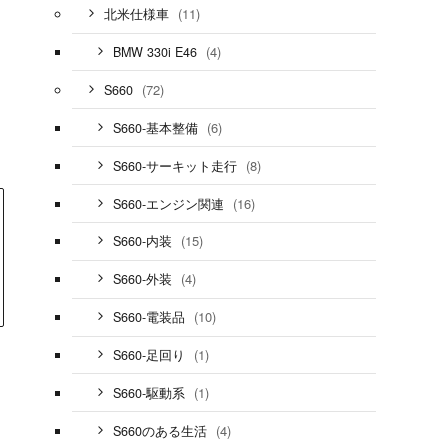
(11)
北米仕様車
ト
(4)
BMW 330i E46
(72)
S660
(6)
S660-基本整備
(8)
S660-サーキット走行
(16)
S660-エンジン関連
(15)
S660-内装
(4)
S660-外装
(10)
S660-電装品
(1)
S660-足回り
(1)
S660-駆動系
(4)
S660のある生活