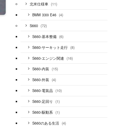
(11)
北米仕様車
(4)
BMW 330i E46
(72)
S660
(6)
S660-基本整備
(8)
S660-サーキット走行
(16)
S660-エンジン関連
(15)
S660-内装
(4)
S660-外装
(10)
S660-電装品
(1)
S660-足回り
(1)
S660-駆動系
(4)
S660のある生活