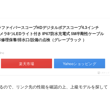
メラファイバースコープHDデジタルボアスコープ4.3インチ
ラ8つLEDライト付き IP67防水充電式 5M半剛性ケーブル
車修理保養/排水口/設備の点検（グレーブラック ）
n調べ）
楽天市場
Yahooショッピング
ポチップ
るので、リンク先の性能を確認の上、上級モデルを探して