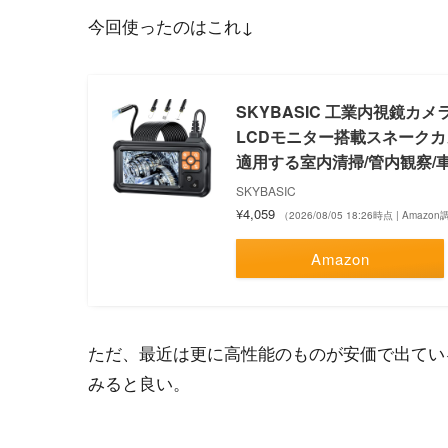
今回使ったのはこれ↓
SKYBASIC 工業内視鏡カ
LCDモニター搭載スネークカメ
適用する室内清掃/管内観察/
SKYBASIC
¥4,059
（2026/08/05 18:26時点 | Amazo
Amazon
ただ、最近は更に高性能のものが安価で出てい
みると良い。