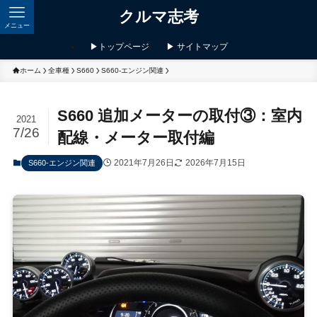
クルマ志考
メニュー
▶トップページ
▶ サイトマップ
ホーム
全車種
S660
S660-エンジン関連
S660 追加メーターの取付③：室内
2021
7/26
配線・メーター取付編
2021年7月26日
2026年7月15日
S660-エンジン関連