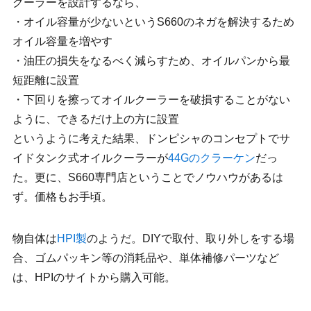
クーラーを設計するなら、
・オイル容量が少ないというS660のネガを解決するため
オイル容量を増やす
・油圧の損失をなるべく減らすため、オイルパンから最
短距離に設置
・下回りを擦ってオイルクーラーを破損することがない
ように、できるだけ上の方に設置
というように考えた結果、ドンピシャのコンセプトでサ
イドタンク式オイルクーラーが
44Gのクラーケン
だっ
た。更に、S660専門店ということでノウハウがあるは
ず。価格もお手頃。
物自体は
HPI製
のようだ。DIYで取付、取り外しをする場
合、ゴムパッキン等の消耗品や、単体補修パーツなど
は、HPIのサイトから購入可能。