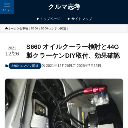
クルマ志考
メニュー
▶トップページ
▶ サイトマップ
ホーム
全車種
S660
S660-エンジン関連
S660 オイルクーラー検討と44G
2021
12/26
製クラーケンDIY取付、効果確認
2021年12月26日
2026年7月15日
S660-エンジン関連